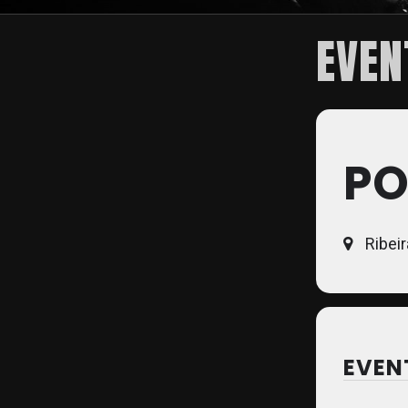
EVEN
PO
Ribeir
EVEN