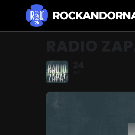
ROCKANDORNA
RADIO ZA
24
JUL